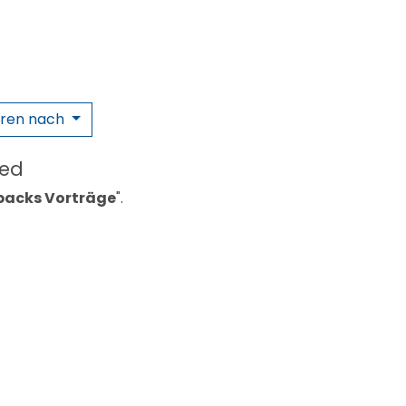
eren nach
ned
packs Vorträge
".