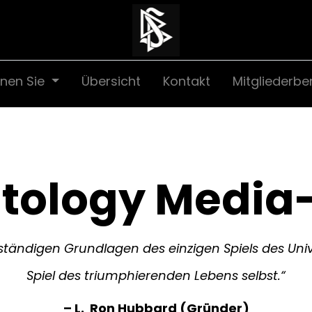
nen Sie
Übersicht
Kontakt
Mitgliederbe
ntology Media
llständigen Grundlagen des einzigen Spiels des Un
Spiel des triumphierenden Lebens selbst.“
– L. Ron Hubbard (Gründer)