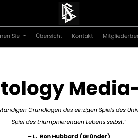
nen Sie
Übersicht
Kontakt
Mitgliederbe
ntology Media
llständigen Grundlagen des einzigen Spiels des Un
Spiel des triumphierenden Lebens selbst.“
– L. Ron Hubbard (Gründer)