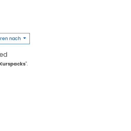
eren nach
ned
Kurspacks
".