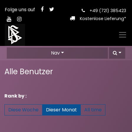
Folge uns auf
+49 (721) 385423
Kostenlose Lieferung*
Nav
Alle Benutzer
Rank by :
Diese Woche
Dieser Monat
All time